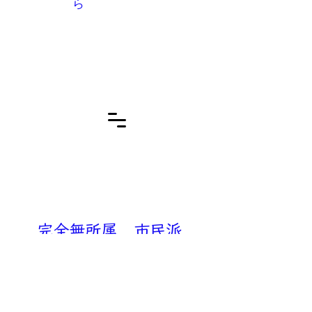
ら
完全無所属
市民派
小内克浩
こない かつひろ）