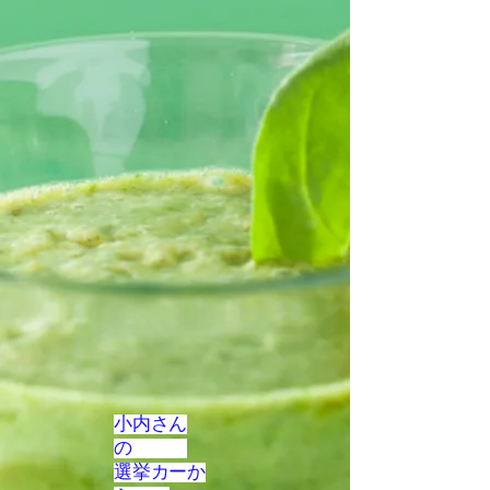
小内さん
の
選挙カーか