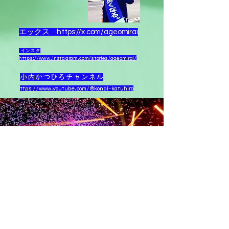
エック
ス https://x.com/ageomirai
インスタ
https://www.instagram.com/stories/ageomirai/
小内かつひろチャンネル
ttps://
www.youtube.com/@konai-katuhiro
親子で楽しむ音楽の時
間 SUN-HEART