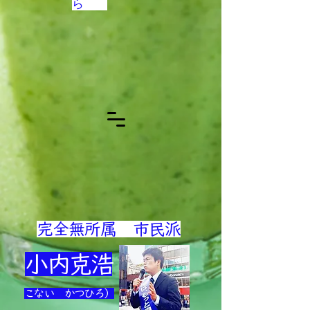
ら
完全無所属
市民派
小内克浩
こない かつひろ）