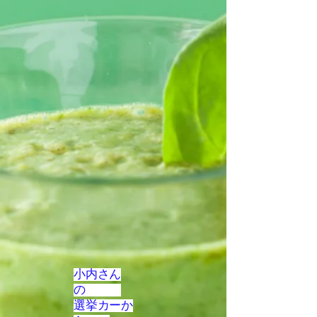
小内さん
の
選挙カーか