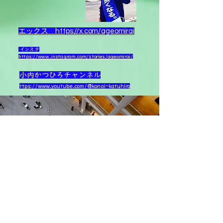
エック
ス https://x.com/ageomirai
インスタ
https://www.instagram.com/stories/ageomirai/
小内かつひろチャンネル
ttps://
www.youtube.com/@konai-katuhiro
Next Innovation
11月30日(土)
  |  
愛知県名古屋市