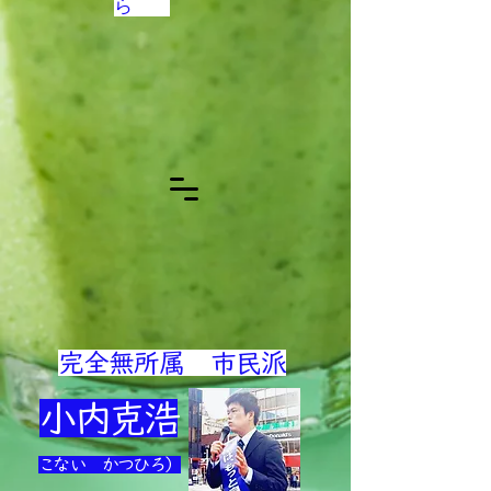
ら
完全無所属
市民派
小内克浩
こない かつひろ）