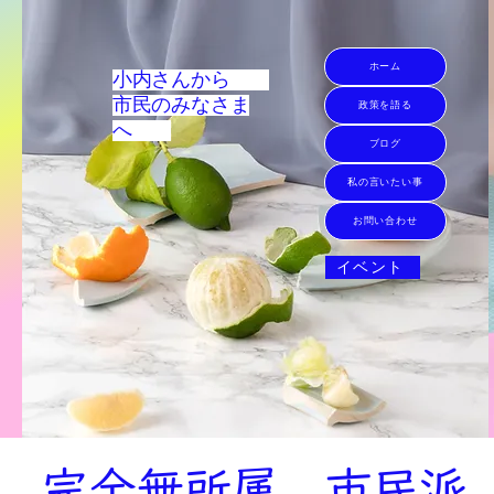
ホーム
小内さんから
市民のみなさま
政策を語る
へ
ブログ
私の言いたい事
お問い合わせ
イベント
完全無所属
市民派