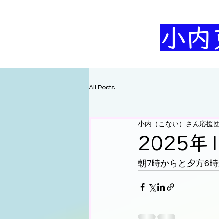
小内
All Posts
小内（こない）さん応援
2025年
朝7時からと夕方6