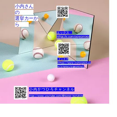
小内さん
の
選挙カーか
ら
エック
ス
https://x.com/ageomirai
インスタ
https://www.instagram.co
m/stories/ageomirai/
小内かつひろチャンネル
ttps://
www.youtube.com/@konai-katuhiro